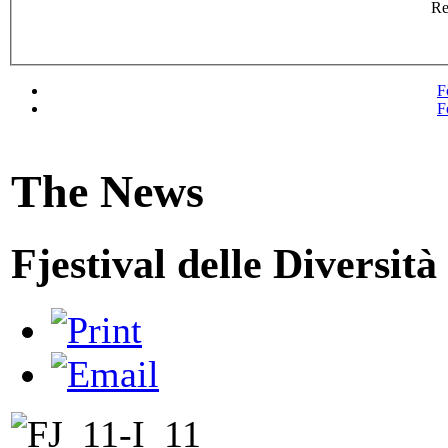
R
F
F
The News
Fjestival delle Diversit