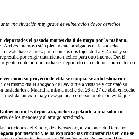
ante una situación muy grave de vulneración de los derechos
n deportados el pasado martes día 8 de mayo por la mañana.
IE. Ambos internos están plenamente arraigados en la sociedad
a desde hace 7 años, junto con sus dos hijos de 12 y 2 años y su
epresalia por exigir tratamiento médico para otro interno. David
ción urgentemente porque podía ser deportado en cualquier momento, no
de ver como su proyecto de vida se rompía, se autolesionaron
8h del mismo día el abogado de David fue a visitarle y constató su
on trasladarles a Madrid la misma noche del 26 al 27 de abril en coche
 Una medida tan extrema y desesperada como su autolesión evitó que
 Gobierno no les deportara, incluso apelando a una solución
terés de los menores y al arraigo acreditado.
s peticiones del Síndic, de diversas organizaciones de Derechos
ado por teléfono y le ha explicado las circunstancias en que se
ado cortes en los brazos, en diferentes zonas del cuerpo.
Han