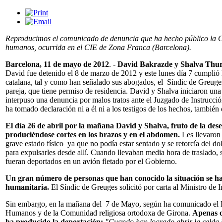
Reproducimos el comunicado de denuncia que ha hecho público la Ca
humanos, ocurrida en el CIE de Zona Franca (Barcelona).
Barcelona, 11 de mayo de 2012
. -
David Bakrazde y Shalva Thura
David fue detenido el 8 de marzo de 2012 y este lunes día 7 cumplió 
catalana, tal y como han señalado sus abogados, el Síndic de Greuge
pareja, que tiene permiso de residencia. David y Shalva iniciaron un
interpuso una denuncia por malos tratos ante el Juzgado de Instrucci
ha tomado declaración ni a él ni a los testigos de los hechos, también
El día 26 de abril por la mañana David y Shalva, fruto de la des
produciéndose cortes en los brazos y en el abdomen.
Les llevaron 
grave estado físico ya que no podía estar sentado y se retorcía del d
para expulsarles desde allí. Cuando llevaban media hora de traslado,
fueran deportados en un avión fletado por el Gobierno.
Un gran número de personas que han conocido la situación se han
humanitaria.
El Síndic de Greuges solicitó por carta al Ministro de I
Sin embargo, en la mañana del 7 de Mayo, según ha comunicado el Di
Humanos y de la Comunidad religiosa ortodoxa de Girona.
Apenas d
ha producido la deportación:
"Cuando han logrado abrir la celda h