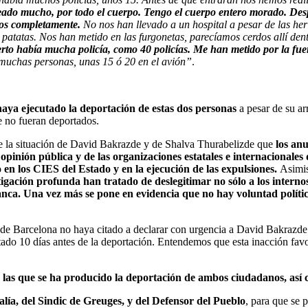
ado mucho, por todo el cuerpo. Tengo el cuerpo entero morado. Despu
dos completamente.
No nos han llevado a un hospital a pesar de las he
atatas. Nos han metido en las furgonetas, parecíamos cerdos allí den
to había mucha policía, como 40 policías. Me han metido por la fue
muchas personas, unas 15 ó 20 en el avión”
.
aya ejecutado la deportación de estas dos personas
a pesar de su ar
e no fueran deportados.
 de la situación de David Bakrazde y de Shalva Thurabelizde que
los an
 opinión pública y de las organizaciones estatales e internaciona
n los CIES del Estado y en la ejecución de las expulsiones.
Asimi
estigación profunda han tratado de deslegitimar no sólo a los intern
ca. Una vez más se pone en evidencia que no hay voluntad política
de Barcelona no haya citado a declarar con urgencia a David Bakrazde 
itado 10 días antes de la deportación. Entendemos que esta inacción favo
n las que se ha producido la deportación de ambos ciudadanos, así 
alía, del Sindic de Greuges, y del Defensor del Pueblo
, para que se 