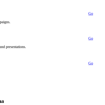
Go
mpaigns.
Go
 and presentations.
Go
na