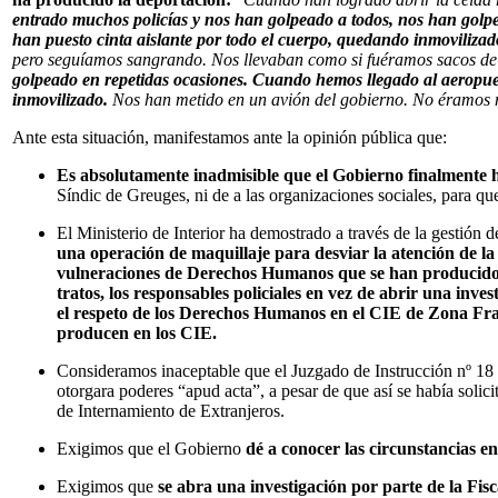
entrado muchos policías y nos han golpeado a todos, nos han golpe
han puesto cinta aislante por todo el cuerpo, quedando inmoviliza
pero seguíamos sangrando. Nos llevaban como si fuéramos sacos de p
golpeado en repetidas ocasiones. Cuando hemos llegado al aeropuer
inmovilizado.
Nos han metido en un avión del gobierno. No éramos 
Ante esta situación, manifestamos ante la opinión pública que:
Es absolutamente inadmisible que el Gobierno finalmente h
Síndic de Greuges, ni de a las organizaciones sociales, para qu
El Ministerio de Interior ha demostrado a través de la gestión
una operación de maquillaje para desviar la atención de la
vulneraciones de Derechos Humanos que se han producido e
tratos, los responsables policiales en vez de abrir una inv
el respeto de los Derechos Humanos en el CIE de Zona Fran
producen en los CIE.
Consideramos inaceptable que el Juzgado de Instrucción nº 18 
otorgara poderes “apud acta”, a pesar de que así se había solic
de Internamiento de Extranjeros.
Exigimos que el Gobierno
dé a conocer las circunstancias e
Exigimos que
se abra una investigación por parte de la Fisc