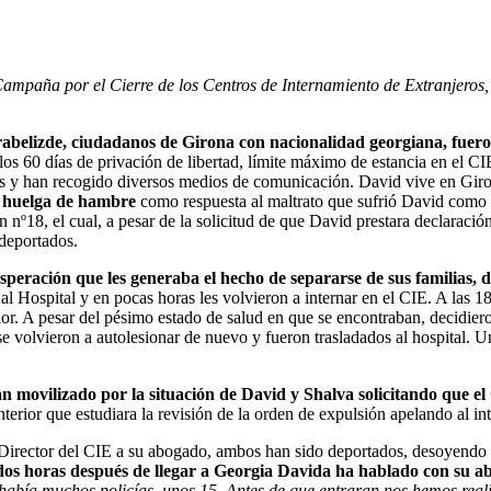
mpaña por el Cierre de los Centros de Internamiento de Extranjeros, 
belizde, ciudadanos de Girona con nacionalidad georgiana, fuero
los 60 días de privación de libertad, límite máximo de estancia en el C
s y han recogido diversos medios de comunicación. David vive en Giron
a
huelga de hambre
como respuesta al maltrato que sufrió David como r
ón nº18, el cual, a pesar de la solicitud de que David prestara declara
 deportados.
esperación que les generaba el hecho de separarse de sus familias, 
al Hospital y en pocas horas les volvieron a internar en el CIE. A las 1
olor. A pesar del pésimo estado de salud en que se encontraban, decidier
 se volvieron a autolesionar de nuevo y fueron trasladados al hospital.
 movilizado por la situación de David y Shalva solicitando que el
nterior que estudiara la revisión de la orden de expulsión apelando al in
rector del CIE a su abogado, ambos han sido deportados, desoyendo la
os horas después de llegar a Georgia Davida ha hablado con su abog
abía muchos policías, unos 15. Antes de que entraran nos hemos realiz