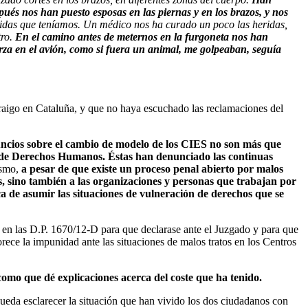
és nos han puesto esposas en las piernas y en los brazos, y nos
ridas que teníamos. Un médico nos ha curado un poco las heridas,
tro.
En el camino antes de meternos en la furgoneta nos han
rza en el avión, como si fuera un animal, me golpeaban, seguía
raigo en Cataluña, y que no haya escuchado las reclamaciones del
uncios sobre el cambio de modelo de los CIES no son más que
les de Derechos Humanos. Éstas han denunciado las continuas
smo,
a pesar de que existe un proceso penal abierto por malos
os, sino también a las organizaciones y personas que trabajan por
 de asumir las situaciones de vulneración de derechos que se
en las D.P. 1670/12-D para que declarase ante el Juzgado y para que
rece la impunidad ante las situaciones de malos tratos en los Centros
como que dé explicaciones acerca del coste que ha tenido.
pueda esclarecer la situación que han vivido los dos ciudadanos con