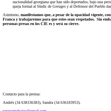
nacionalidad georgiana que han sido deportados, bajo una presu
queja formal al Síndic de Greuges y al Defensor del Pueblo dan
Asimismo,
manifestamos que, a pesar de la opacidad vigente, co
Franca y trabajaremos para que estos sean respetados. Sin embar
personas presas en los CIE es y será su cierre.
Contacto para la prensa:
Andrés (34 638336383), Sandra (34 636183953).
tanquemelscies@gmail.com