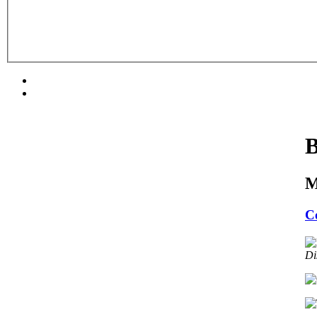
M
C
Di