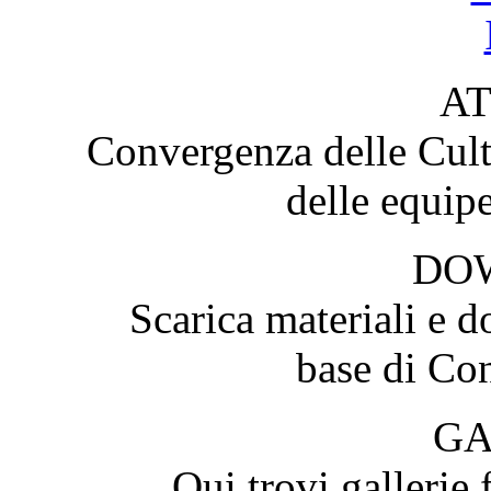
AT
Convergenza delle Cultu
delle equip
DO
Scarica materiali e d
base di Con
GA
Qui trovi gallerie 