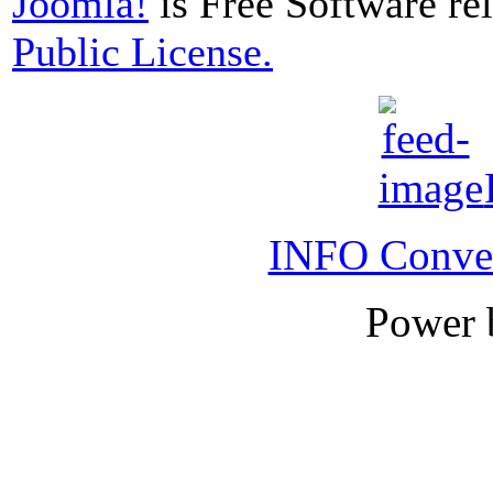
Joomla!
is Free Software re
Public License.
INFO Conver
Power