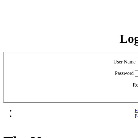
Lo
User Name
Password
R
F
F