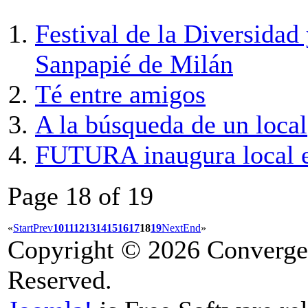
Festival de la Diversidad 
Sanpapié de Milán
Té entre amigos
A la búsqueda de un local
FUTURA inaugura local 
Page 18 of 19
«
Start
Prev
10
11
12
13
14
15
16
17
18
19
Next
End
»
Copyright © 2026 Convergen
Reserved.