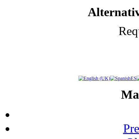
Alternati
Req
Ma
Pre