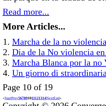
Read more...
More Articles...
Marcha de la no violencia
Dia de la No violencia en
Marcha Blanca por la no 
Un giorno di straordinari
Page 10 of 19
«
Start
Prev
5
6
7
8
9
10
11
12
13
14
Next
End
»
Copyright © 2026 Convergen