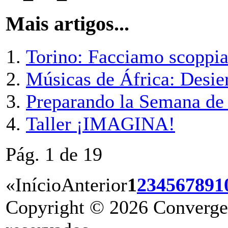
Mais artigos...
Torino: Facciamo scoppia
Músicas de África: Desier
Preparando la Semana de 
Taller ¡IMAGINA!
Pág. 1 de 19
«
Início
Anterior
1
2
3
4
5
6
7
8
9
1
Copyright © 2026 Convergenc