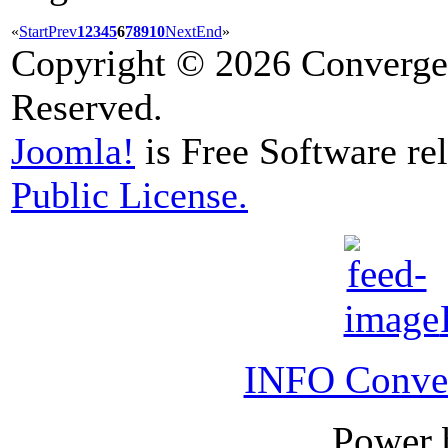
«
Start
Prev
1
2
3
4
5
6
7
8
9
10
Next
End
»
Copyright © 2026 Convergen
Reserved.
Joomla!
is Free Software re
Public License.
INFO Conver
Power