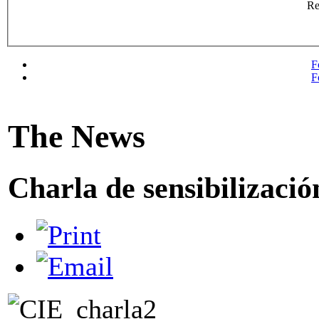
R
F
F
The News
Charla de sensibilizació