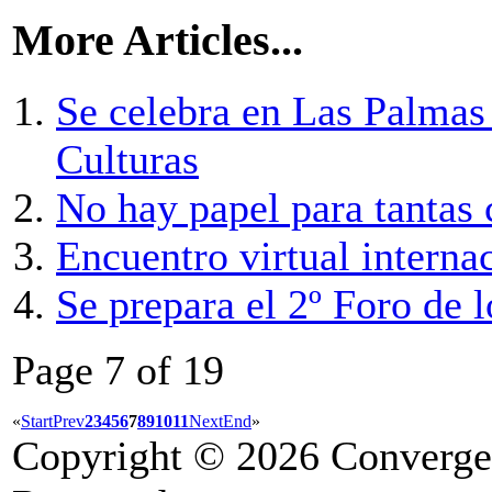
More Articles...
Se celebra en Las Palmas
Culturas
No hay papel para tantas
Encuentro virtual interna
Se prepara el 2º Foro de l
Page 7 of 19
«
Start
Prev
2
3
4
5
6
7
8
9
10
11
Next
End
»
Copyright © 2026 Convergen