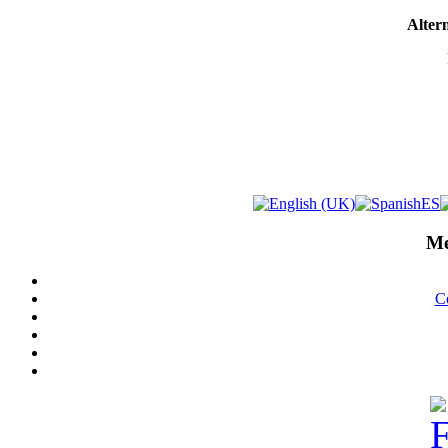
Altern
Me
C