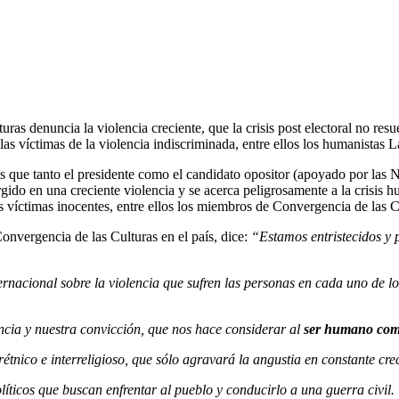
s denuncia la violencia creciente, que la crisis post electoral no res
 las víctimas de la violencia indiscriminada, entre ellos los humanista
 que tanto el presidente como el candidato opositor (apoyado por las 
do en una creciente violencia y se acerca peligrosamente a la crisis hum
ctados víctimas inocentes, entre ellos los miembros de Convergencia de
nvergencia de las Culturas en el país, dice:
“Estamos entristecidos y p
acional sobre la violencia que sufren las personas en cada uno de los 
encia y nuestra convicción, que nos hace considerar al
ser humano como
étnico e interreligioso, que sólo agravará la angustia en constante cre
ticos que buscan enfrentar al pueblo y conducirlo a una guerra civil.