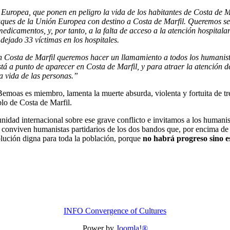
opea, que ponen en peligro la vida de los habitantes de Costa de Ma
uques de la Unión Europea con destino a Costa de Marfil. Queremos señ
dicamentos, y, por tanto, a la falta de acceso a la atención hospital
ejado 33 víctimas en los hospitales.
en Costa de Marfil queremos hacer un llamamiento a todos los humanis
está a punto de aparecer en Costa de Marfil, y para atraer la atención
la vida de las personas.”
emoas es miembro, lamenta la muerte absurda, violenta y fortuita de tre
blo de Costa de Marfil.
idad internacional sobre ese grave conflicto e invitamos a los human
 conviven humanistas partidarios de los dos bandos que, por encima de 
solución digna para toda la población, porque
no habrá progreso sino e
INFO Convergence of Cultures
Power by
Joomla!®