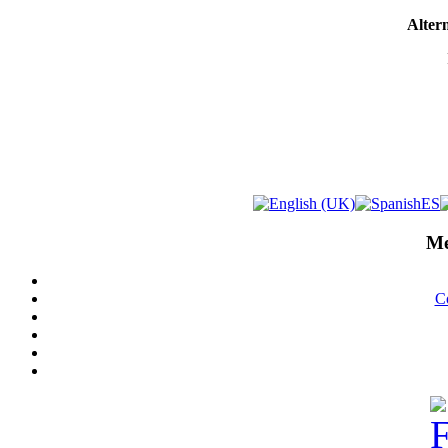
Altern
Me
C