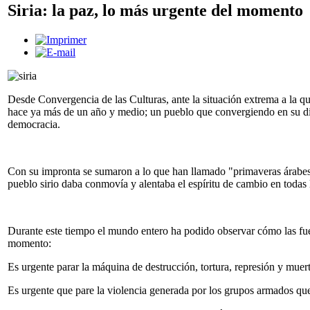
Siria: la paz, lo más urgente del momento
Desde Convergencia de las Culturas, ante la situación extrema a la 
hace ya más de un año y medio; un pueblo que convergiendo en su divers
democracia.
Con su impronta se sumaron a lo que han llamado "primaveras árabes" e
pueblo sirio daba conmovía y alentaba el espíritu de cambio en todas la
Durante este tiempo el mundo entero ha podido observar cómo las fuer
momento:
Es urgente parar la máquina de destrucción, tortura, represión y mue
Es urgente que pare la violencia generada por los grupos armados que 