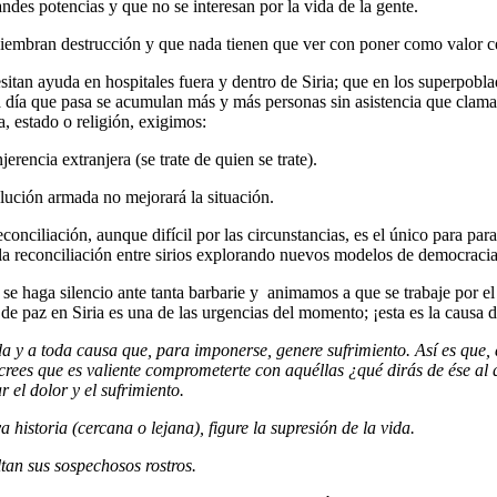
andes potencias y que no se interesan por la vida de la gente.
iembran destrucción y que nada tienen que ver con poner como valor c
tan ayuda en hospitales fuera y dentro de Siria; que en los superpobla
 día que pasa se acumulan más y más personas sin asistencia que clam
, estado o religión, exigimos:
erencia extranjera (se trate de quien se trate).
lución armada no mejorará la situación.
ciliación, aunque difícil por las circunstancias, es el único para para
 y la reconciliación entre sirios explorando nuevos modelos de democracia
se haga silencio ante tanta barbarie y animamos a que se trabaje por e
 de paz en Siria es una de las urgencias del momento; ¡esta es la causa 
a y a toda causa que, para imponerse, genere sufrimiento. Así es que,
 crees que es valiente comprometerte con aquéllas ¿qué dirás de ése 
el dolor y el sufrimiento.
istoria (cercana o lejana), figure la supresión de la vida.
tan sus sospechosos rostros.