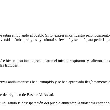
que están empujando al pueblo Sirio, expresamos nuestro reconocimient
idad étnica, religiosa y cultural se levantó y se unió para pedir la paz 
 hicieron su intento, se quitaron el miedo, respiraron y salieron a la 
s latitudes...
zas antihumanistas han irrumpido y se han apropiado ilegítimamente de
rte del régimen de Bashar Al-Assad.
utilizando la desesperación del pueblo aumentan la violencia entrando e