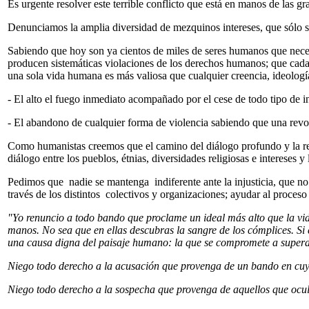
Es urgente resolver este terrible conflicto que está en manos de las gr
Denunciamos la amplia diversidad de mezquinos intereses, que sólo s
Sabiendo que hoy son ya cientos de miles de seres humanos que necesi
producen sistemáticas violaciones de los derechos humanos; que cada
una sola vida humana es más valiosa que cualquier creencia, ideología
- El alto el fuego inmediato acompañado por el cese de todo tipo de inj
- El abandono de cualquier forma de violencia sabiendo que una revo
Como humanistas creemos que el camino del diálogo profundo y la recon
diálogo entre los pueblos, étnias, diversidades religiosas e intereses
Pedimos que nadie se mantenga indiferente ante la injusticia, que no 
través de los distintos colectivos y organizaciones; ayudar al proceso
"Yo renuncio a todo bando que proclame un ideal más alto que la vid
manos. No sea que en ellas descubras la sangre de los cómplices. Si
una causa digna del paisaje humano: la que se compromete a superar 
Niego todo derecho a la acusación que provenga de un bando en cuya h
Niego todo derecho a la sospecha que provenga de aquellos que ocul