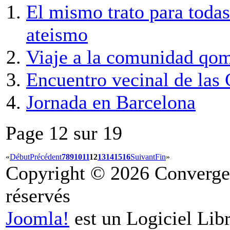
El mismo trato para todas 
ateismo
Viaje a la comunidad qo
Encuentro vecinal de las 
Jornada en Barcelona
Page 12 sur 19
«
Début
Précédent
7
8
9
10
11
12
13
14
15
16
Suivant
Fin
»
Copyright © 2026 Convergen
réservés
Joomla!
est un Logiciel Libr