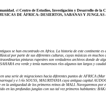
Humanidad
, el
Centro de Estudios, Investigación y Desarrollo de la 
MUSICAS DE ÁFRICA: DESIERTOS, SABANAS Y JUNGLAS
tiguos se han encontrado en Africa. La historia de este continente es
 Músical por parte de sus diferentes culturas, cuyas músicas en muchos 
raordinarias pinturas rupestres son verdaderos archivos donde de alg
 el SAHARA era verde y tenía numerosos ríos algunos tan largos y ca
n una serie de migraciones hacia diferentes puntos de AFRICA (Mar M
marroquí y e
l río SOUSS, MAURITANIA cuya antigua capital AUDOGHAS
la antiguedad de los primeros reinos de MALI. Navegaremos por el
orrido en las profundas junglas con sus tal vez primeros habitante