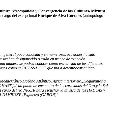
Cultura Afroespañola
y
Convergencia de las Culturas- Mixtura
a cargo del excepcional
Enrique de Alva Corrales
(antropólogo
 en general poco conocida y en numerosas ocasiones ha sido
casos han desaparecido o están en trance de extinción.
una manera se podría conocer cómo era la vida de los diferentes
udalosos como el TAFASSASSET que iba a desembocar al lago
editerráneo,Océano Atlántico, Africa interior etc.).Seguiremos a
T fué un punto de encuentro de las caravanas del Oro y la Sal.
 curso del rio NIGER para escuchar la música de los HAUSAS y
s: BAKA BAMBUKE (Pigmeos) (GABON)"