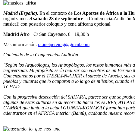
Madrid (España).
En el contexto de
Los Aportes de África a la 
organizamos el
sábado 28 de septiembre
la Conferencia-Audición
musical) con posterior coloquio y cena africana opcional.
Madrid Afro
- C/ San Cayetano, 8 - 19,30 h
Más información:
raquelpereirag@gmail.com
Contenido de la Conferencia- Audición:
"Según los Arqueólogos, los Antropólogos, los restos humanos más an
tergiversada. Mi propósito sería realizar con vosotros-as un Periplo
Comenzaremos por el TASSILI-N-AJJER al sureste de Argelia, sus ext
pueblos y culturas que lo ocuparon a lo largo de milenios, cuando
TCHAD.
Con la progresiva desecación del SAHARA, parece ser que se produce
algunas de estas culturas en su recorrido hacia los AURES, ATLAS 
GAMBIA que junto a la actual GUINEA-KONAKRY formaban parte en 
adentrarnos en el AFRICA interior (Bantú), acabando nuestro rec