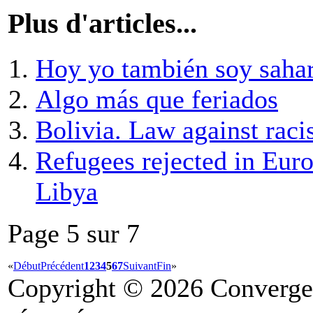
Plus d'articles...
Hoy yo también soy saha
Algo más que feriados
Bolivia. Law against raci
Refugees rejected in Euro
Libya
Page 5 sur 7
«
Début
Précédent
1
2
3
4
5
6
7
Suivant
Fin
»
Copyright © 2026 Convergen