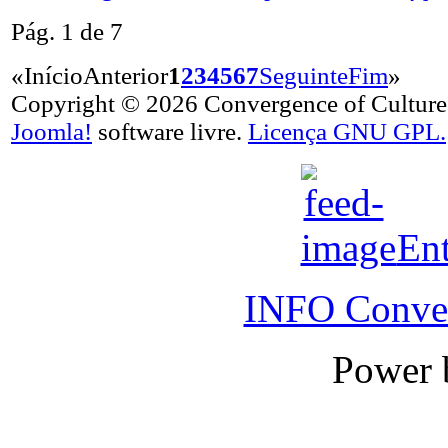
Pág. 1 de 7
«
Início
Anterior
1
2
3
4
5
6
7
Seguinte
Fim
»
Copyright © 2026 Convergence of Cultures.
Joomla!
software livre.
Licença GNU GPL.
Ent
INFO Conver
Power